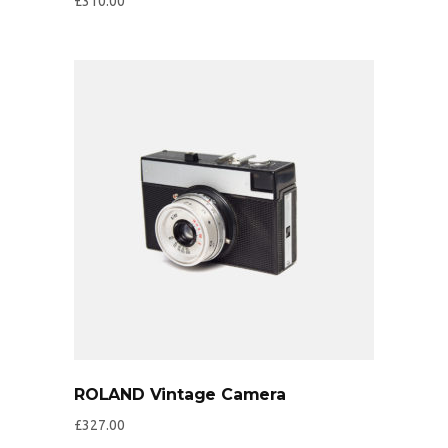
£
310.00
ROLAND Vintage Camera
£
327.00