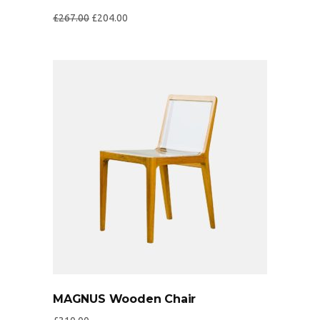
£
267.00
£
204.00
MAGNUS Wooden Chair