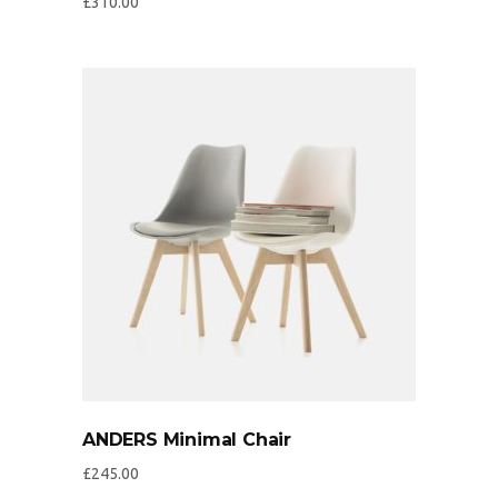
£
310.00
ANDERS Minimal Chair
£
245.00