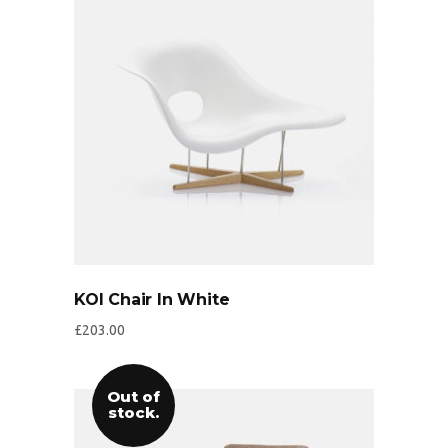
KOI Chair In White
£
203.00
Out of
stock.